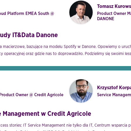
Tomasz Kurows
oud Platform EMEA South @
Product Owner M
DANONE
Study IT&Data Danone
o na macierzowe, bazujące na modelu Spotify w Danone. Opowiemy o uruc
operacyjnej oraz gdzie nas to doprowadziło. Podzielimy się swoimi less
Krzysztof Korp
Product Owner @ Credit Agricole
Service Manageme
ce Management w Credit Agricole
cess stories: IT Service Management nie tylko dla IT, Centrum wsparcia