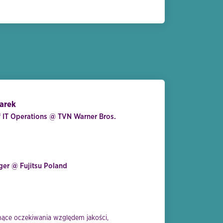
arek
f IT Operations @ TVN Warner Bros.
er @ Fujitsu Poland
snące oczekiwania względem jakości,