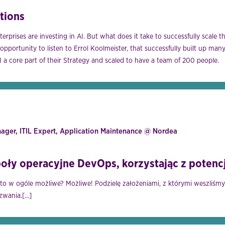
ations
terprises are investing in AI. But what does it take to successfully scale 
e opportunity to listen to Errol Koolmeister, that successfully built up man
 core part of their Strategy and scaled to have a team of 200 people.
ger, ITIL Expert, Application Maintenance @ Nordea
ły operacyjne DevOps, korzystając z potencja
 to w ogóle możliwe? Możliwe! Podzielę założeniami, z którymi weszliśmy 
wania.[...]