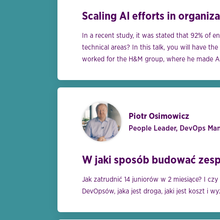
Scaling AI efforts in organiz
In a recent study, it was stated that 92% of en
technical areas? In this talk, you will have th
worked for the H&M group, where he made AI a
Piotr Osimowicz
People Leader, DevOps Mana
W jaki sposób budować zespo
Jak zatrudnić 14 juniorów w 2 miesiące? I czy
DevOpsów, jaka jest droga, jaki jest koszt i wyz