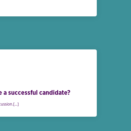
e a successful candidate?
ssion.[...]